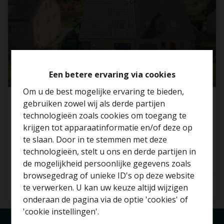
Een betere ervaring via cookies
Om u de best mogelijke ervaring te bieden,
gebruiken zowel wij als derde partijen
Halfopen bebouwing met 3 SLP in rustige wijk
technologieën zoals cookies om toegang te
in Beigem!
krijgen tot apparaatinformatie en/of deze op
1852 Beigem
te slaan. Door in te stemmen met deze
technologieën, stelt u ons en derde partijen in
Benieuwd naar de
de mogelijkheid persoonlijke gegevens zoals
waarde van je huis?
browsegedrag of unieke ID's op deze website
te verwerken. U kan uw keuze altijd wijzigen
3
1
191 m²
Gratis schatting
onderaan de pagina via de optie 'cookies' of
'cookie instellingen'.