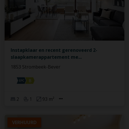
Instapklaar en recent gerenoveerd 2-
slaapkamerappartement me
...
1853 Strombeek-Bever
2
1
93 m²
VERHUURD