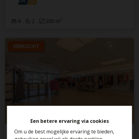
4
2
200 m²
VERKOCHT
Een betere ervaring via cookies
Om u de best mogelijke ervaring te bieden,
Commerciële ruimte met bureauruimte te