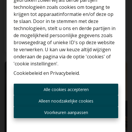
gebruiken zowel wij als derde partijen
Strombeek-Bever!
technologieën zoals cookies om toegang te
1853 Strombeek-Bever
krijgen tot apparaatinformatie en/of deze op
te slaan. Door in te stemmen met deze
technologieën, stelt u ons en derde partijen in
Benieuwd naar de
de mogelijkheid persoonlijke gegevens zoals
waarde van je huis?
browsegedrag of unieke ID's op deze website
155 m²
2
1
te verwerken. U kan uw keuze altijd wijzigen
Gratis schatting
onderaan de pagina via de optie 'cookies' of
'cookie instellingen'.
VERKOCHT
Cookiebeleid
en
Privacybeleid
.
Altijd als eerste op de
Alle cookies accepteren
hoogte zijn van nieuwe
aanbiedingen?
Alleen noodzakelijke cookies
Ontvang aanbod per mail
Voorkeuren aanpassen