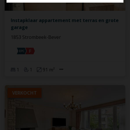
Instapklaar appartement met terras en grote
garage
1853 Strombeek-Bever
1
1
91 m²
VERKOCHT