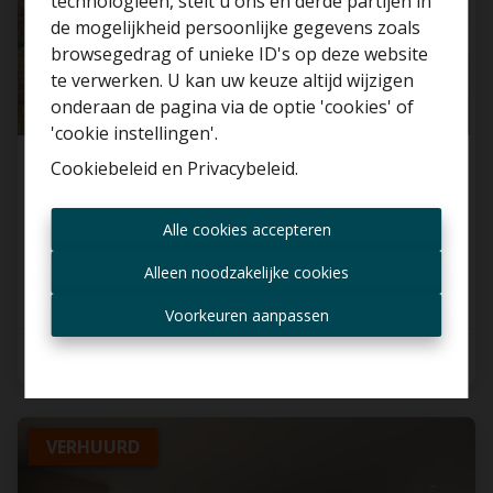
technologieën, stelt u ons en derde partijen in
Benieuwd naar de
de mogelijkheid persoonlijke gegevens zoals
waarde van je huis?
browsegedrag of unieke ID's op deze website
te verwerken. U kan uw keuze altijd wijzigen
Gratis schatting
onderaan de pagina via de optie 'cookies' of
'cookie instellingen'.
Cookiebeleid
en
Privacybeleid
.
IN OPTIE - Woning in het landelijke
Steenhuffel met grote tu
...
Altijd als eerste op de
Alle cookies accepteren
1840 Steenhuffel
hoogte zijn van nieuwe
aanbiedingen?
Alleen noodzakelijke cookies
Ontvang aanbod per mail
Voorkeuren aanpassen
2
1
190 m²
VERHUURD