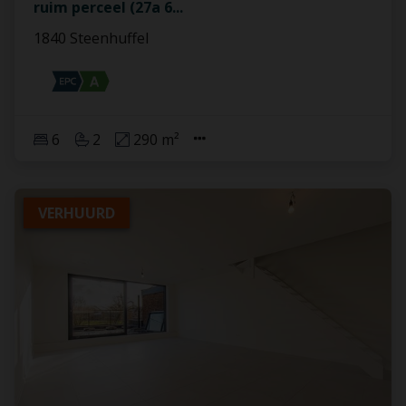
ruim perceel (27a 6
...
1840 Steenhuffel
6
2
290 m²
VERHUURD