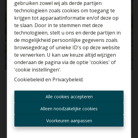
gebruiken zowel wij als derde partijen
technologieën zoals cookies om toegang te
krijgen tot apparaatinformatie en/of deze op
te slaan. Door in te stemmen met deze
technologieën, stelt u ons en derde partijen in
Benieuwd naar de
de mogelijkheid persoonlijke gegevens zoals
waarde van je huis?
browsegedrag of unieke ID's op deze website
te verwerken. U kan uw keuze altijd wijzigen
Gratis schatting
onderaan de pagina via de optie 'cookies' of
'cookie instellingen'.
Cookiebeleid
en
Privacybeleid
.
Ruime charmante woning met 3 SLK in rustige
wijk te Lennik!
Altijd als eerste op de
Alle cookies accepteren
1750 Lennik
hoogte zijn van nieuwe
aanbiedingen?
Alleen noodzakelijke cookies
Ontvang aanbod per mail
Voorkeuren aanpassen
3
1
1