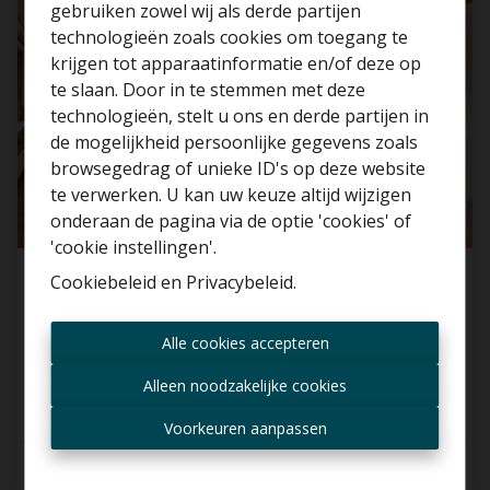
gebruiken zowel wij als derde partijen
technologieën zoals cookies om toegang te
krijgen tot apparaatinformatie en/of deze op
te slaan. Door in te stemmen met deze
technologieën, stelt u ons en derde partijen in
Benieuwd naar de
de mogelijkheid persoonlijke gegevens zoals
waarde van je huis?
browsegedrag of unieke ID's op deze website
te verwerken. U kan uw keuze altijd wijzigen
Gratis schatting
onderaan de pagina via de optie 'cookies' of
'cookie instellingen'.
Cookiebeleid
en
Privacybeleid
.
Ruim appartement met garagebox in hartje
van Leest!
Altijd als eerste op de
Alle cookies accepteren
2811 Leest
hoogte zijn van nieuwe
aanbiedingen?
Alleen noodzakelijke cookies
Ontvang aanbod per mail
Voorkeuren aanpassen
2
1
88 m²