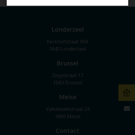
Londerzeel
Kerkhofstraat 90A
1840 Londerzeel
Brussel
Zeypstraat 17
1083 Brussel
Meise
Valkebeekstraat 24
1860 Meise
Contact