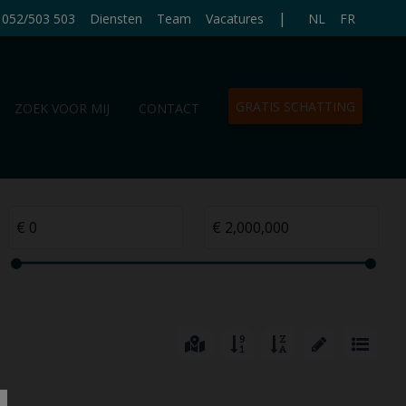
|
052/503 503
Diensten
Team
Vacatures
NL
FR
GRATIS SCHATTING
ZOEK VOOR MIJ
CONTACT