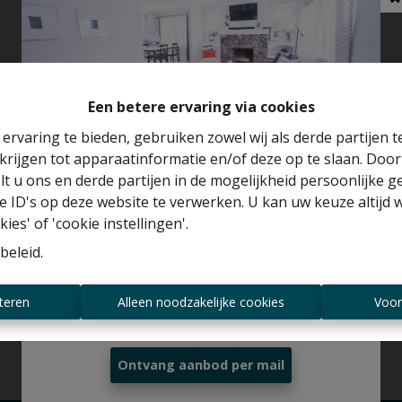
Een betere ervaring via cookies
ervaring te bieden, gebruiken zowel wij als derde partijen 
krijgen tot apparaatinformatie en/of deze op te slaan. Doo
Benieuwd naar de waarde van je huis?
lt u ons en derde partijen in de mogelijkheid persoonlijke 
 ID's op deze website te verwerken. U kan uw keuze altijd 
Gratis schatting
ies' of 'cookie instellingen'.
beleid
.
Altijd als eerste op de hoogte zijn van
teren
Alleen noodzakelijke cookies
Voor
nieuwe aanbiedingen?
Ontvang aanbod per mail