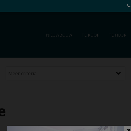
NIEUWBOUW
TE KOOP
TE HUUR
e