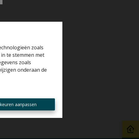
technologieën zoals
r in te stemmen met
gegevens zoals
wijzigen onderaan de
keuren aanpassen