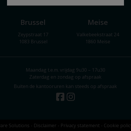
Brussel
Meise
Zeypstraat 17
Valkebeekstraat 24
1083 Brussel
1860 Meise
Maandag t.e.m. vrijdag 9u30 – 17u30
Zaterdag en zondag op afspraak
Buiten de kantooruren kan steeds op afspraak
are Solutions
-
Disclaimer
-
Privacy statement
-
Cookie polic