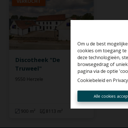
VERKOCHT
Om u de best mogelijke 
cookies om toegang te 
deze technologieën, ste
Discotheek "De
browsegedrag of unieke
Truweel"
pagina via de optie 'cook
9550 Herzele
Cookiebeleid
en
Privacy
Alle cookies accep
900 m²
8113 m²