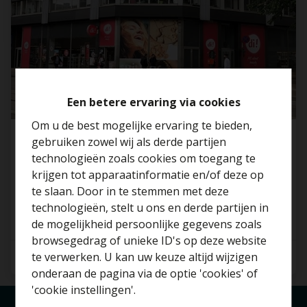
Een betere ervaring via cookies
Om u de best mogelijke ervaring te bieden,
gebruiken zowel wij als derde partijen
Ruim hoekpand met grote ramen te huur/te
technologieën zoals cookies om toegang te
koop
krijgen tot apparaatinformatie en/of deze op
2060 Antwerpen
te slaan. Door in te stemmen met deze
technologieën, stelt u ons en derde partijen in
Benieuwd naar de
de mogelijkheid persoonlijke gegevens zoals
waarde van je huis?
browsegedrag of unieke ID's op deze website
te verwerken. U kan uw keuze altijd wijzigen
Gratis schatting
onderaan de pagina via de optie 'cookies' of
'cookie instellingen'.