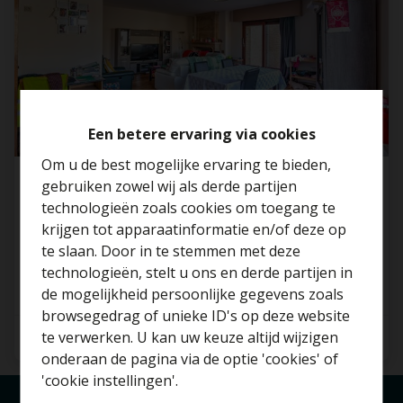
Een betere ervaring via cookies
Om u de best mogelijke ervaring te bieden,
gebruiken zowel wij als derde partijen
Ruim app met 3 slp en autostaanplaats voor
technologieën zoals cookies om toegang te
de deur
krijgen tot apparaatinformatie en/of deze op
2070 Beveren-Kruibeke-Zwijndrecht
te slaan. Door in te stemmen met deze
technologieën, stelt u ons en derde partijen in
Benieuwd naar de
de mogelijkheid persoonlijke gegevens zoals
waarde van je huis?
browsegedrag of unieke ID's op deze website
te verwerken. U kan uw keuze altijd wijzigen
3
1
135 m²
Gratis schatting
onderaan de pagina via de optie 'cookies' of
'cookie instellingen'.