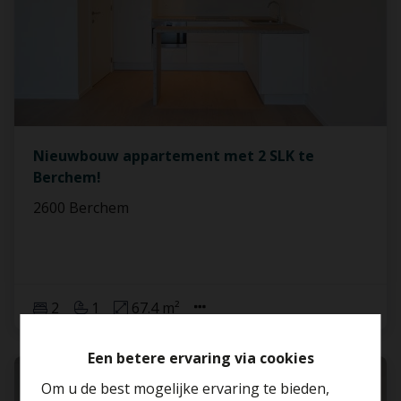
Nieuwbouw appartement met 2 SLK te
Berchem!
2600 Berchem
2
1
67.4 m²
Een betere ervaring via cookies
VERHUURD
Om u de best mogelijke ervaring te bieden,