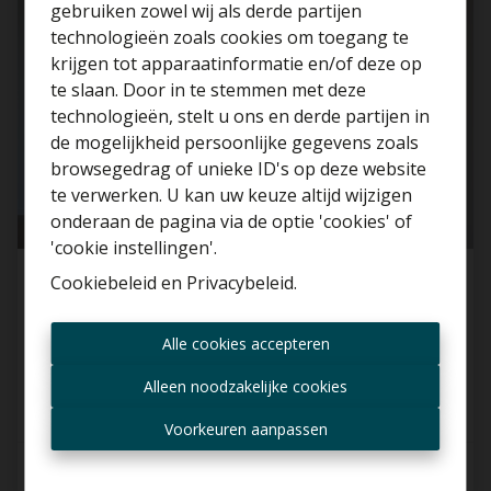
gebruiken zowel wij als derde partijen
technologieën zoals cookies om toegang te
krijgen tot apparaatinformatie en/of deze op
te slaan. Door in te stemmen met deze
technologieën, stelt u ons en derde partijen in
Benieuwd naar de
de mogelijkheid persoonlijke gegevens zoals
waarde van je huis?
browsegedrag of unieke ID's op deze website
te verwerken. U kan uw keuze altijd wijzigen
Gratis schatting
onderaan de pagina via de optie 'cookies' of
'cookie instellingen'.
Cookiebeleid
en
Privacybeleid
.
Nieuwbouw appartement met 2 SLK te
Berchem!
Altijd als eerste op de
Alle cookies accepteren
2600 Berchem
hoogte zijn van nieuwe
aanbiedingen?
Alleen noodzakelijke cookies
Ontvang aanbod per mail
Voorkeuren aanpassen
2
1
62 m²