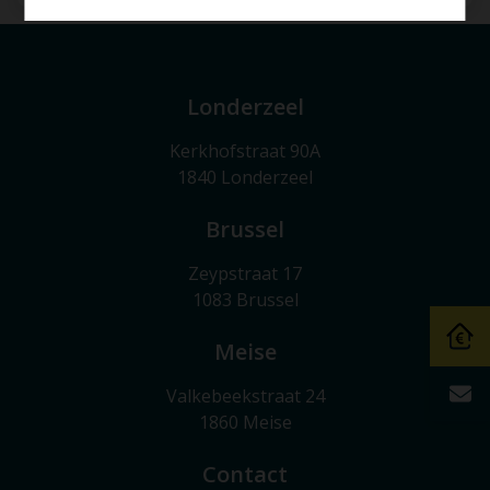
Londerzeel
Kerkhofstraat 90A
1840 Londerzeel
Brussel
Zeypstraat 17
1083 Brussel
Meise
Valkebeekstraat 24
1860 Meise
Contact