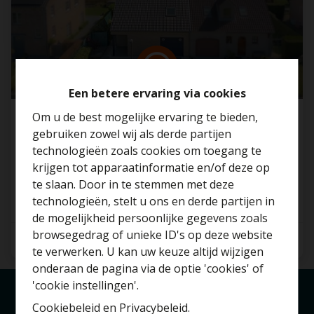
Een betere ervaring via cookies
Om u de best mogelijke ervaring te bieden,
Halfopen bebouwing met 3 SLP in rustige wijk
gebruiken zowel wij als derde partijen
in Beigem!
technologieën zoals cookies om toegang te
1852 Beigem
krijgen tot apparaatinformatie en/of deze op
te slaan. Door in te stemmen met deze
technologieën, stelt u ons en derde partijen in
Benieuwd naar de
de mogelijkheid persoonlijke gegevens zoals
waarde van je huis?
browsegedrag of unieke ID's op deze website
3
1
191 m²
te verwerken. U kan uw keuze altijd wijzigen
Gratis schatting
onderaan de pagina via de optie 'cookies' of
'cookie instellingen'.
Cookiebeleid
en
Privacybeleid
.