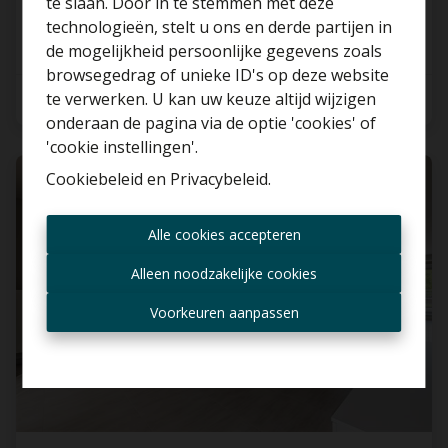
te slaan. Door in te stemmen met deze
technologieën, stelt u ons en derde partijen in
Benieuwd naar de
de mogelijkheid persoonlijke gegevens zoals
waarde van je huis?
browsegedrag of unieke ID's op deze website
te verwerken. U kan uw keuze altijd wijzigen
3
106.63 m²
Gratis schatting
onderaan de pagina via de optie 'cookies' of
'cookie instellingen'.
Cookiebeleid
en
Privacybeleid
.
VERHUURD
Altijd als eerste op de
Alle cookies accepteren
hoogte zijn van nieuwe
aanbiedingen?
Alleen noodzakelijke cookies
Ontvang aanbod per mail
Voorkeuren aanpassen