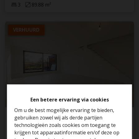
3
89.88 m²
VERHUURD
Een betere ervaring via cookies
Om u de best mogelijke ervaring te bieden,
gebruiken zowel wij als derde partijen
Stijlvol duplex appartement met 3 SLP en
technologieën zoals cookies om toegang te
ruim terras in het
...
krijgen tot apparaatinformatie en/of deze op
1840 Steenhuffel