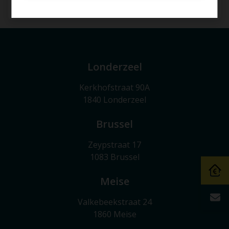
2
1
120 m²
Londerzeel
Kerkhofstraat 90A
1840 Londerzeel
Brussel
Zeypstraat 17
1083 Brussel
Meise
Valkebeekstraat 24
1860 Meise