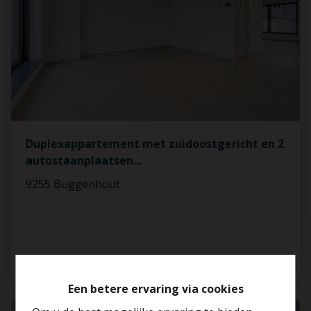
Duplexappartement met zuidoostgericht en 2
autostaanplaatsen
...
9255 Buggenhout
2
1
100 m²
Een betere ervaring via cookies