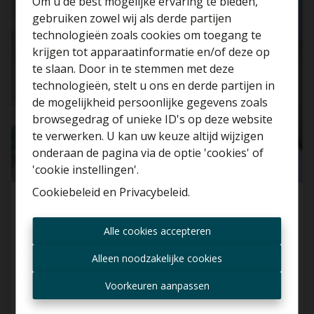
Om u de best mogelijke ervaring te bieden,
VERHUURD
gebruiken zowel wij als derde partijen
technologieën zoals cookies om toegang te
krijgen tot apparaatinformatie en/of deze op
te slaan. Door in te stemmen met deze
technologieën, stelt u ons en derde partijen in
Benieuwd naar de
de mogelijkheid persoonlijke gegevens zoals
waarde van je huis?
browsegedrag of unieke ID's op deze website
te verwerken. U kan uw keuze altijd wijzigen
Gratis schatting
onderaan de pagina via de optie 'cookies' of
'cookie instellingen'.
Cookiebeleid
en
Privacybeleid
.
Energiezuinig gelijkvloersappartement (2016)
Altijd als eerste op de
Alle cookies accepteren
hoogte zijn van nieuwe
9255 Buggenhout
aanbiedingen?
Alleen noodzakelijke cookies
Ontvang aanbod per mail
Voorkeuren aanpassen