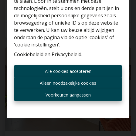
te slaan. Door in te stemmen met deze
technologieën, stelt u ons en derde partijen in
Benieuwd naar de
de mogelijkheid persoonlijke gegevens zoals
waarde van je huis?
browsegedrag of unieke ID's op deze website
te verwerken. U kan uw keuze altijd wijzigen
2
1
92 m²
Gratis schatting
onderaan de pagina via de optie 'cookies' of
'cookie instellingen'.
Cookiebeleid
en
Privacybeleid
.
VERHUURD
Altijd als eerste op de
Alle cookies accepteren
hoogte zijn van nieuwe
aanbiedingen?
Alleen noodzakelijke cookies
Ontvang aanbod per mail
Voorkeuren aanpassen