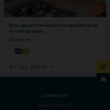
Ruim app met fantastisch zuidgericht terras
en ondergrondse
...
2850 Boom
2
1
90 m²
Londerzeel
Kerkhofstraat 90A