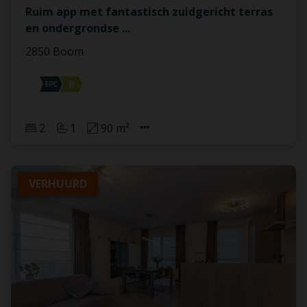
Ruim app met fantastisch zuidgericht terras
en ondergrondse
...
2850 Boom
2
1
90 m²
VERHUURD