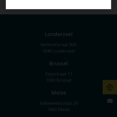
2
1
62 m²
Londerzeel
Kerkhofstraat 90A
1840 Londerzeel
Brussel
Zeypstraat 17
1083 Brussel
Meise
Valkebeekstraat 24
1860 Meise