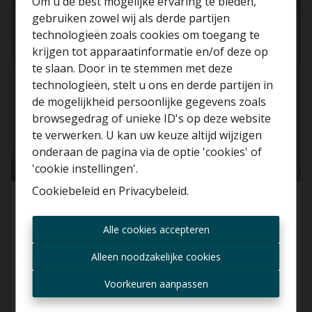
Om u de best mogelijke ervaring te bieden,
VERHUURD
gebruiken zowel wij als derde partijen
technologieën zoals cookies om toegang te
krijgen tot apparaatinformatie en/of deze op
te slaan. Door in te stemmen met deze
technologieën, stelt u ons en derde partijen in
Benieuwd naar de
de mogelijkheid persoonlijke gegevens zoals
waarde van je huis?
browsegedrag of unieke ID's op deze website
te verwerken. U kan uw keuze altijd wijzigen
Gratis schatting
onderaan de pagina via de optie 'cookies' of
'cookie instellingen'.
Cookiebeleid
en
Privacybeleid
.
Nieuwbouw appartement met 2 SLK te
Altijd als eerste op de
Berchem!
Alle cookies accepteren
hoogte zijn van nieuwe
2600 Berchem
aanbiedingen?
Alleen noodzakelijke cookies
Ontvang aanbod per mail
Voorkeuren aanpassen