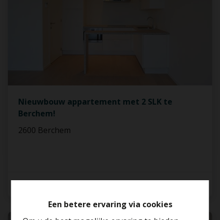
Nieuwbouw appartement met 2 SLK te
Berchem!
2600 Berchem
2
1
67.4 m²
Een betere ervaring via cookies