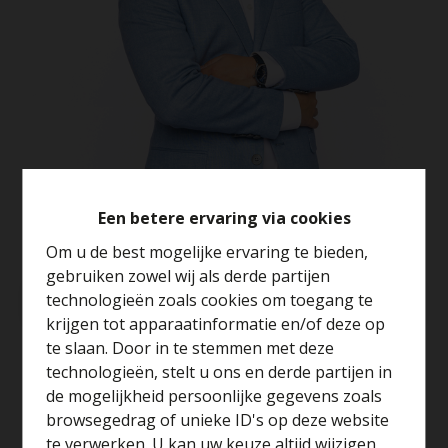
Een betere ervaring via cookies
Om u de best mogelijke ervaring te bieden,
gebruiken zowel wij als derde partijen
Info aanvragen
technologieën zoals cookies om toegang te
krijgen tot apparaatinformatie en/of deze op
te slaan. Door in te stemmen met deze
3
210 m²
technologieën, stelt u ons en derde partijen in
Benieuwd naar de
de mogelijkheid persoonlijke gegevens zoals
waarde van je huis?
browsegedrag of unieke ID's op deze website
5 NIEUWBOUWWONINGEN GELEGEN IN EEN
te verwerken. U kan uw keuze altijd wijzigen
DOODLOPENDE STRAAT TE MALDEREN