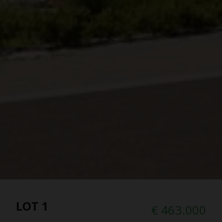
LOT 1
€ 463.000