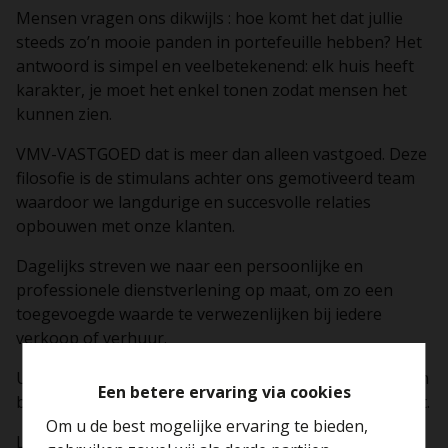
Mensen vragen ons dikwijls : hoe komt het dat jullie
steeds zo’n mooie panden in portefeuille hebben? Het
antwoord is simpel en veelbetekenend: elk huis heeft
karakter, je moet het enkel tonen zodat mensen het
kunnen zien.
VMV-VASTGOED dat is meer dan alleen vastgoed. Deze
filosofie is de stimulans achter ons gemotiveerd team
waardoor we langdurige en succesvolle relaties
opbouwen met onze klanten.
Dagelijks streven we naar een persoonlijke en
professionele dienstverlening op maat, om zo een
toegevoegde waarde te verwezenlijken bij iedere
verkoop of verhuur.
Uw belangen worden steeds in discretie en vertrouwen
Een betere ervaring via cookies
behartigd en samen met u denken we een stap vooruit.
Om u de best mogelijke ervaring te bieden,
Laat u door VMV-VASTGOED adviseren en wij