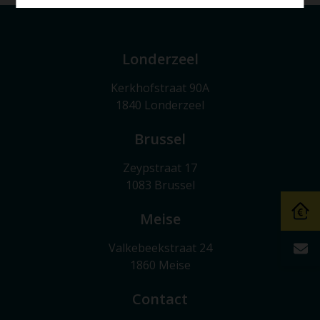
Londerzeel
Kerkhofstraat 90A
1840 Londerzeel
Brussel
Zeypstraat 17
1083 Brussel
Meise
Valkebeekstraat 24
1860 Meise
Contact