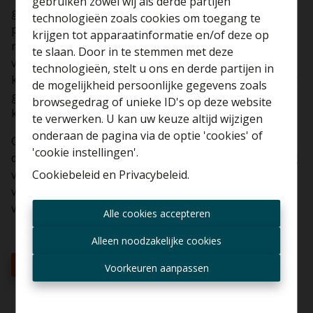
gebruiken zowel wij als derde partijen
garanderen u een vlotte én snelle verkoop. Onze
technologieën zoals cookies om toegang te
persoonlijke aanpak, onze optimale kennis en de
krijgen tot apparaatinformatie en/of deze op
resultaatgerichte inzet zorgen ervoor dat u in alle
te slaan. Door in te stemmen met deze
vertrouwen op een aangename manier uw woning
technologieën, stelt u ons en derde partijen in
kunt verkopen/ verhuren. Steeds zal door ons kantoor
Benieuwd naar de
de mogelijkheid persoonlijke gegevens zoals
gezocht worden naar een antwoord dat tegemoet
waarde van je huis?
browsegedrag of unieke ID's op deze website
komt aan al uw wensen.
te verwerken. U kan uw keuze altijd wijzigen
Gratis schatting
onderaan de pagina via de optie 'cookies' of
Contacteer ons vrijblijvend in alle vertrouwen en
'cookie instellingen'.
discretie voor meer informatie, wij helpen u héél graag
Cookiebeleid
en
Privacybeleid
.
verder en luisteren graag naar uw dromen. Want wat
voor ons prioritair is, is de vlotte en succesvolle
Altijd als eerste op de
verkoop/ verhuur van uw onroerend goed!
Alle cookies accepteren
hoogte zijn van nieuwe
aanbiedingen?
Alleen noodzakelijke cookies
Contacteer ons
Ontvang aanbod per mail
Voorkeuren aanpassen