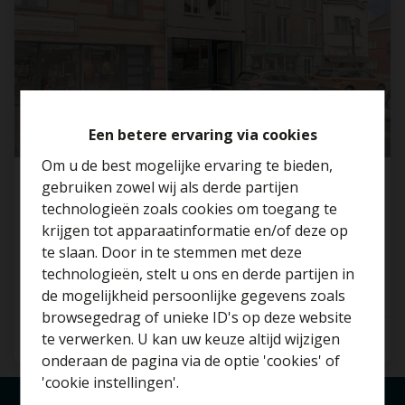
Een betere ervaring via cookies
Om u de best mogelijke ervaring te bieden,
gebruiken zowel wij als derde partijen
Handelspand met woning in het centrum van
technologieën zoals cookies om toegang te
Willebroek!
krijgen tot apparaatinformatie en/of deze op
2830 Willebroek
te slaan. Door in te stemmen met deze
technologieën, stelt u ons en derde partijen in
Benieuwd naar de
de mogelijkheid persoonlijke gegevens zoals
waarde van je huis?
browsegedrag of unieke ID's op deze website
te verwerken. U kan uw keuze altijd wijzigen
4
1
213 m²
Gratis schatting
onderaan de pagina via de optie 'cookies' of
'cookie instellingen'.