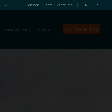
|
052/503 503
Diensten
Team
Vacatures
NL
FR
GRATIS SCHATTING
ZOEK VOOR MIJ
CONTACT