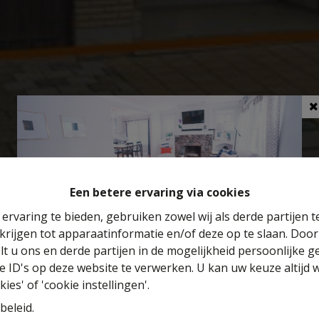
Een betere ervaring via cookies
ervaring te bieden, gebruiken zowel wij als derde partijen 
krijgen tot apparaatinformatie en/of deze op te slaan. Doo
Benieuwd naar de waarde van je huis?
lt u ons en derde partijen in de mogelijkheid persoonlijke 
 ID's op deze website te verwerken. U kan uw keuze altijd 
Gratis schatting
ies' of 'cookie instellingen'.
beleid
.