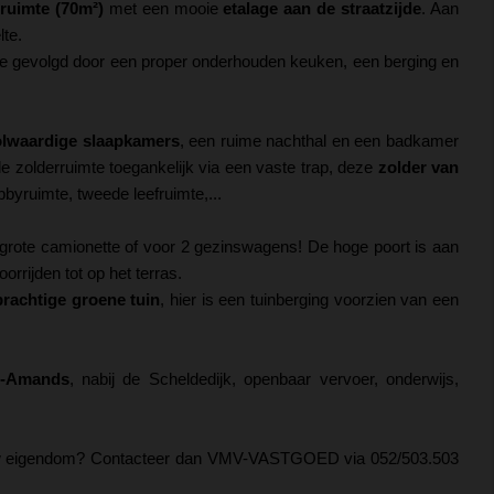
ruimte (70m²)
met een mooie
etalage aan de straatzijde
. Aan
lte.
imte gevolgd door een proper onderhouden keuken, een berging en
olwaardige slaapkamers
, een ruime nachthal en een badkamer
e zolderruimte toegankelijk via een vaste trap, deze
zolder van
bbyruimte, tweede leefruimte,...
n grote camionette of voor 2 gezinswagens! De hoge poort is aan
rrijden tot op het terras.
prachtige groene tuin
, hier is een tuinberging voorzien van een
t-Amands
, nabij de Scheldedijk, openbaar vervoer, onderwijs,
 eigendom? Contacteer dan VMV-VASTGOED via 052/503.503