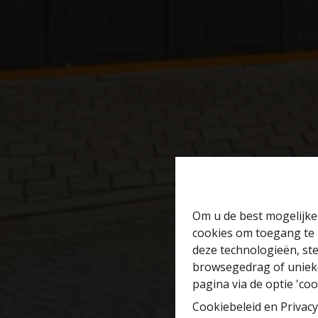
Om u de best mogelijke 
cookies om toegang te 
deze technologieën, ste
browsegedrag of unieke
pagina via de optie 'cook
Cookiebeleid
en
Privacy