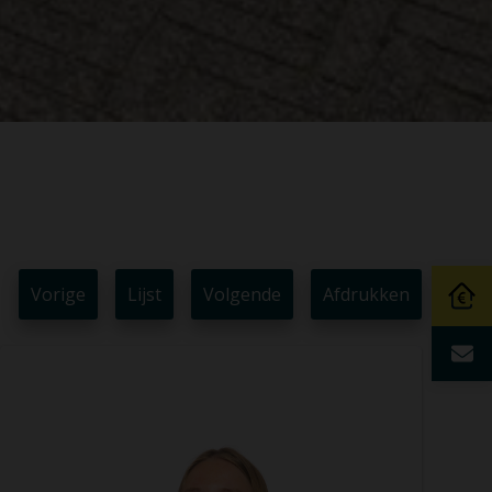
Vorige
Lijst
Volgende
Afdrukken