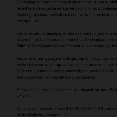
De woning is momenteel ingedeeld met een
ruime winkel
de achterzijde en op de eerste verdieping is het woongedee
Op het gelijkvloers bevindt zich een ruime eet- en leefru
een apart toilet.
Op de eerste verdieping is er een zee van ruimte met
5 v
uitgerust met bad en douche! Vanuit de 5e slaapkamer is d
70m²
biedt veel potentieel voor eventueel extra kamers, ho
Verder is er een
garage met hoge poort
, ideaal voor ee
beide zijden van de garage aanwezig, zo kan u eventueel doo
Er is een comfortabel terras aanwezig dat overgaat in de
grondwaterpomp en nog enkele oude stalletjes.
De woning is ideaal gelegen in de
dorpskern van Sin
winkels,...
Wenst u een bezoek of een GRATIS SCHATTING van uw
of via info@vmv-vastgoed.be!