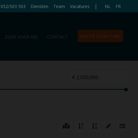
|
052/503 503
Diensten
Team
Vacatures
NL
FR
GRATIS SCHATTING
ZOEK VOOR MIJ
CONTACT