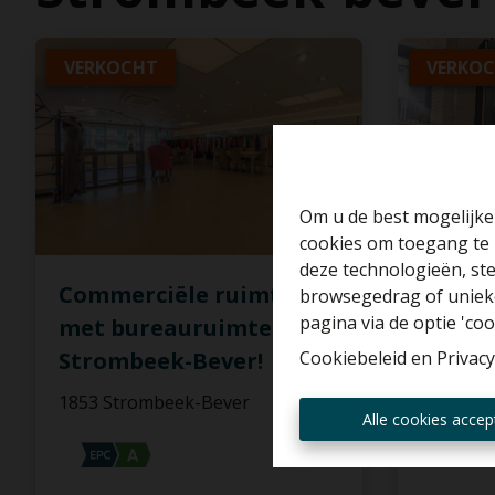
VERKOCHT
VERKOC
Om u de best mogelijke 
cookies om toegang te 
deze technologieën, ste
Commerciële ruimte
4 app
browsegedrag of unieke
pagina via de optie 'cook
met bureauruimte te
apothe
Cookiebeleid
en
Privacy
Strombeek-Bever!
garag
1853 Strombeek-Bever
1853 St
Alle cookies accep