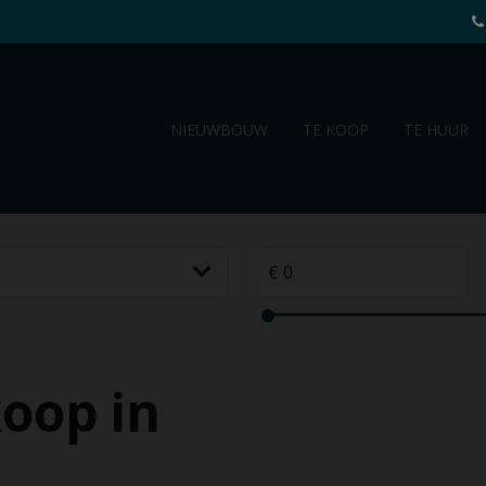
NIEUWBOUW
TE KOOP
TE HUUR
oop in