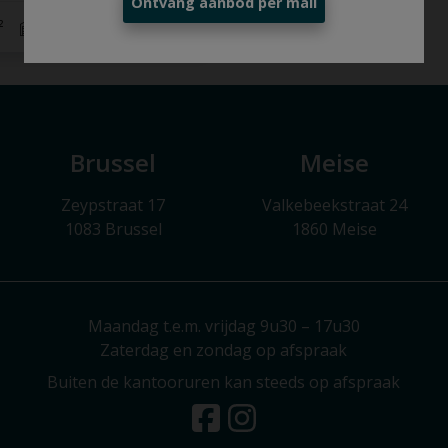
Ontvang aanbod per mail
²
2
Brussel
Meise
Zeypstraat 17
Valkebeekstraat 24
1083 Brussel
1860 Meise
Maandag t.e.m. vrijdag 9u30 – 17u30
Zaterdag en zondag op afspraak
Buiten de kantooruren kan steeds op afspraak