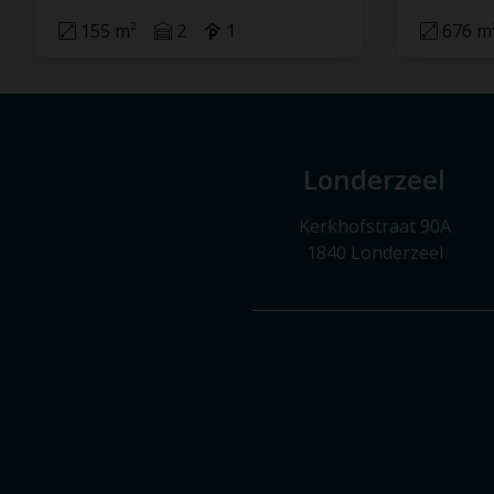
155 m²
2
1
676 m
Londerzeel
Kerkhofstraat 90A
1840 Londerzeel