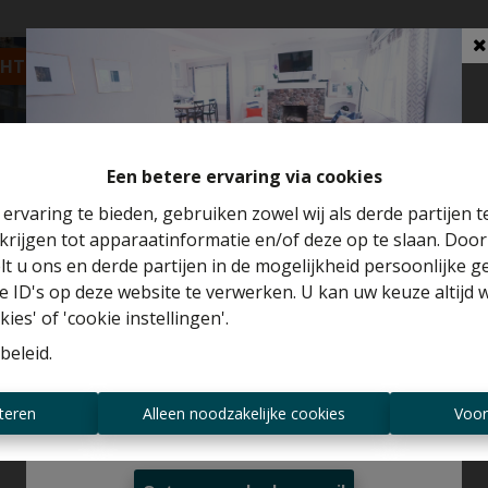
HT BINNEN 3 WEKEN
Een betere ervaring via cookies
ervaring te bieden, gebruiken zowel wij als derde partijen 
krijgen tot apparaatinformatie en/of deze op te slaan. Doo
Benieuwd naar de waarde van je huis?
lt u ons en derde partijen in de mogelijkheid persoonlijke 
artementen +
 ID's op deze website te verwerken. U kan uw keuze altijd 
Gratis schatting
ies' of 'cookie instellingen'.
ek + 2
beleid
.
eboxen
rombeek-Bever
Altijd als eerste op de hoogte zijn van
teren
Alleen noodzakelijke cookies
Voor
nieuwe aanbiedingen?