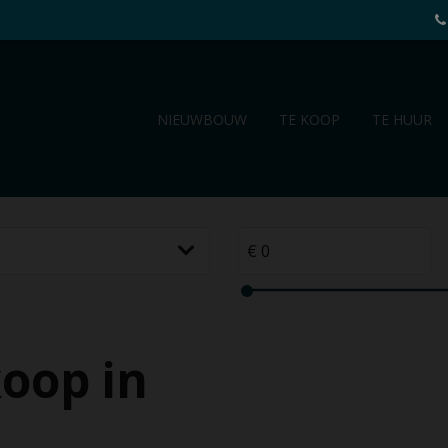
NIEUWBOUW
TE KOOP
TE HUUR
oop in