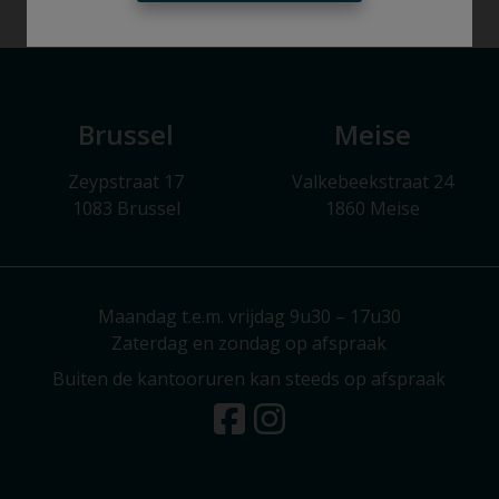
Brussel
Meise
Zeypstraat 17
Valkebeekstraat 24
1083 Brussel
1860 Meise
Maandag t.e.m. vrijdag 9u30 – 17u30
Zaterdag en zondag op afspraak
Buiten de kantooruren kan steeds op afspraak