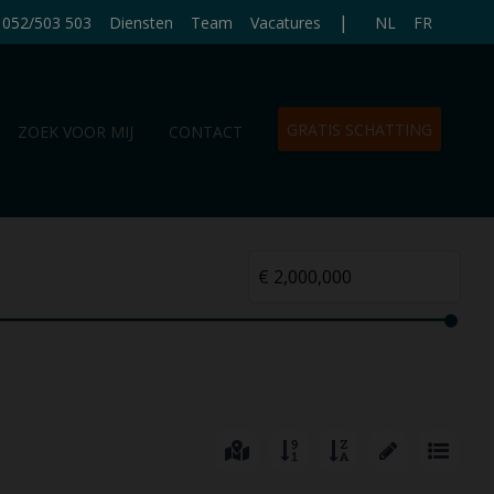
|
052/503 503
Diensten
Team
Vacatures
NL
FR
GRATIS SCHATTING
ZOEK VOOR MIJ
CONTACT