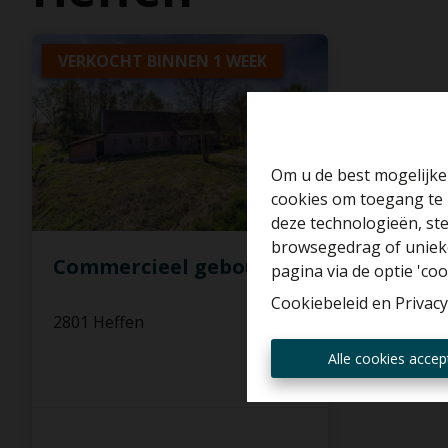
VERKOCHT BINNEN 1 WEEK
Om u de best mogelijke 
cookies om toegang te 
deze technologieën, ste
browsegedrag of unieke
Commercieel gebouw
pagina via de optie 'cook
Cookiebeleid
en
Privacy
2801 Heffen
Alle cookies accep