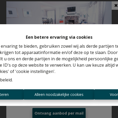
Een betere ervaring via cookies
ervaring te bieden, gebruiken zowel wij als derde partijen 
krijgen tot apparaatinformatie en/of deze op te slaan. Doo
Benieuwd naar de waarde van je huis?
lt u ons en derde partijen in de mogelijkheid persoonlijke 
 ID's op deze website te verwerken. U kan uw keuze altijd 
Gratis schatting
ies' of 'cookie instellingen'.
beleid
.
Altijd als eerste op de hoogte zijn van
teren
Alleen noodzakelijke cookies
Voor
nieuwe aanbiedingen?
Ontvang aanbod per mail