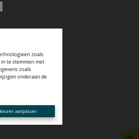
technologieën zoals
r in te stemmen met
gegevens zoals
wijzigen onderaan de
keuren aanpassen