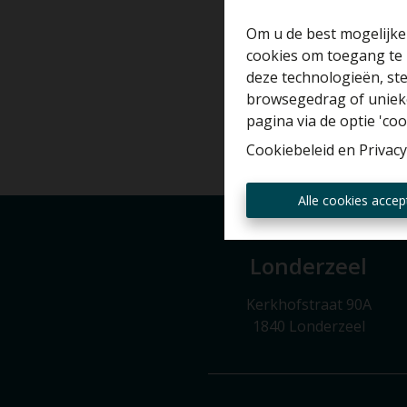
T
Om u de best mogelijke 
cookies om toegang te 
deze technologieën, ste
browsegedrag of unieke
pagina via de optie 'cook
Cookiebeleid
en
Privacy
Alle cookies accep
Londerzeel
Kerkhofstraat 90A
1840 Londerzeel