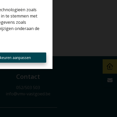
na
technologieën zoals
r in te stemmen met
gegevens zoals
wijzigen onderaan de
keuren aanpassen
Contact
052/503 503
info@vmv-vastgoed.be