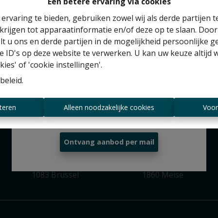
erug naar de vorige pagina
Terug naar de homepagi
Een betere ervaring via cookies
ervaring te bieden, gebruiken zowel wij als derde partijen 
krijgen tot apparaatinformatie en/of deze op te slaan. Doo
Benieuwd naar de waarde van je huis?
lt u ons en derde partijen in de mogelijkheid persoonlijke 
 ID's op deze website te verwerken. U kan uw keuze altijd 
Gratis schatting
ies' of 'cookie instellingen'.
beleid
.
Altijd als eerste op de hoogte zijn van
teren
Alleen noodzakelijke cookies
Voor
nieuwe aanbiedingen?
Brussel
Meise
Ontvang aanbod per mail
Zeypstraat 17
Valkebeekstraat 24
1083 Brussel
1860 Meise