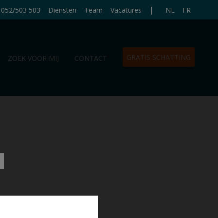
|
052/503 503
Diensten
Team
Vacatures
NL
FR
GRATIS SCHATTING
ZOEK VOOR MIJ
CONTACT