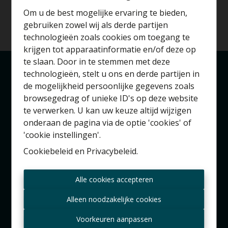
Om u de best mogelijke ervaring te bieden,
gebruiken zowel wij als derde partijen
technologieën zoals cookies om toegang te
krijgen tot apparaatinformatie en/of deze op
te slaan. Door in te stemmen met deze
technologieën, stelt u ons en derde partijen in
Benieuwd naar de
de mogelijkheid persoonlijke gegevens zoals
Londerzeel
waarde van je huis?
browsegedrag of unieke ID's op deze website
Kerkhofstraat 90A
te verwerken. U kan uw keuze altijd wijzigen
Gratis schatting
1840 Londerzeel
onderaan de pagina via de optie 'cookies' of
'cookie instellingen'.
Brussel
Cookiebeleid
en
Privacybeleid
.
Zeypstraat 17
Altijd als eerste op de
1083 Brussel
Alle cookies accepteren
hoogte zijn van nieuwe
aanbiedingen?
Alleen noodzakelijke cookies
Meise
Ontvang aanbod per mail
Voorkeuren aanpassen
Valkebeekstraat 24