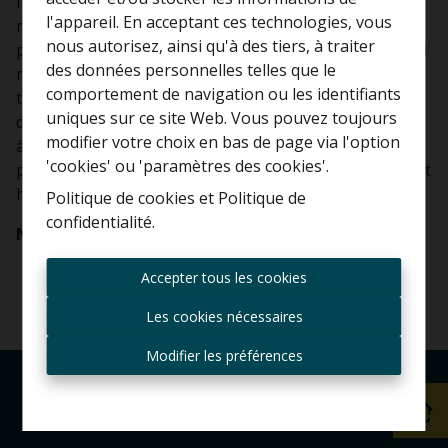
fort" : vous êtes les meilleurs à tout niveau. Je le savais
l'appareil. En acceptant ces technologies, vous
mais je reste encore "scotchée" de votre
nous autorisez, ainsi qu'à des tiers, à traiter
professionnalisme démontré en 10 jours à peine et qui
Curieux de connaître la
des données personnelles telles que le
me donne entière satisfaction. Vous avez reçu le
valeur de votre maison ?
comportement de navigation ou les identifiants
trophée de l'agence de l'année 2019 et moi je vous
uniques sur ce site Web. Vous pouvez toujours
décerne la palme d'or et de diamant. Encore mille merci
Estimation gratuite
modifier votre choix en bas de page via l'option
à vous (Olivier Gillart et Pauline). Ne changez pas votre
'cookies' ou 'paramètres des cookies'.
politique et psychologie de travail qui vous démarquent
hautement de la concurrence."
Politique de cookies
et
Politique de
confidentialité
.
Nathalie Levis, propriétaire vendeur
Toujours être le premier
informé des nouvelles
Accepter tous les cookies
offres ?
Les cookies nécessaires
Recevoir les offres par e-
mail
Modifier les préférences