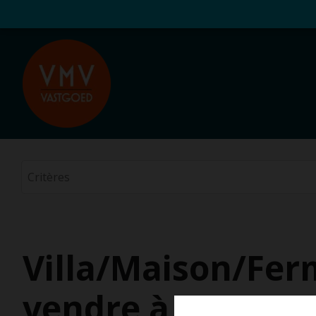
Villa/Maison/Fer
vendre à Wemme