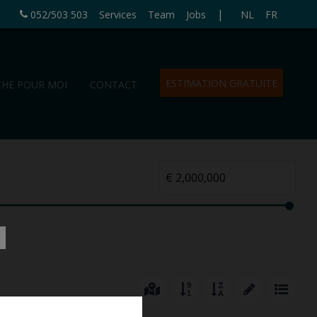
|
052/503 503
Services
Team
Jobs
NL
FR
ESTIMATION GRATUITE
CHE POUR MOI
CONTACT