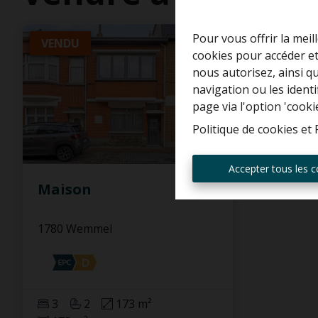
Pour vous offrir la meil
VENDU
cookies pour accéder et
nous autorisez, ainsi q
navigation ou les ident
page via l'option 'cooki
Politique de cookies
et
Accepter tous les c
Maison
1780 Wemmel
3
2
173 m²