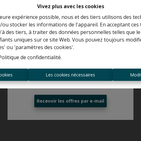
Vivez plus avec les cookies
leure expérience possible, nous et des tiers utilisons des tec
/ou stocker les informations de l'appareil. En acceptant ces
Curieux de connaître la valeur de votre
u'à des tiers, à traiter des données personnelles telles que
maison ?
ifiants uniques sur ce site Web. Vous pouvez toujours modifi
es' ou 'paramètres des cookies'.
Estimation gratuite
Politique de confidentialité
.
ookies
Les cookies nécessaires
Modif
Toujours être le premier informé des
nouvelles offres ?
Recevoir les offres par e-mail