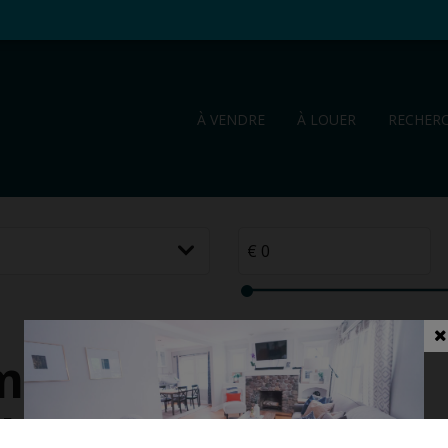
À VENDRE
À LOUER
RECHER
me à
l