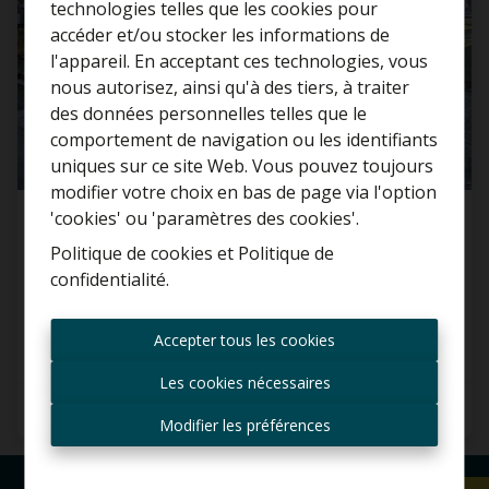
technologies telles que les cookies pour
accéder et/ou stocker les informations de
l'appareil. En acceptant ces technologies, vous
nous autorisez, ainsi qu'à des tiers, à traiter
Curieux de connaître la
des données personnelles telles que le
valeur de votre maison ?
comportement de navigation ou les identifiants
uniques sur ce site Web. Vous pouvez toujours
Estimation gratuite
modifier votre choix en bas de page via l'option
'cookies' ou 'paramètres des cookies'.
Villa
Politique de cookies
et
Politique de
confidentialité
.
1820 Steenokkerzeel
Toujours être le premier
informé des nouvelles
Accepter tous les cookies
offres ?
Les cookies nécessaires
Recevoir les offres par e-
5
1
240 m²
mail
Modifier les préférences