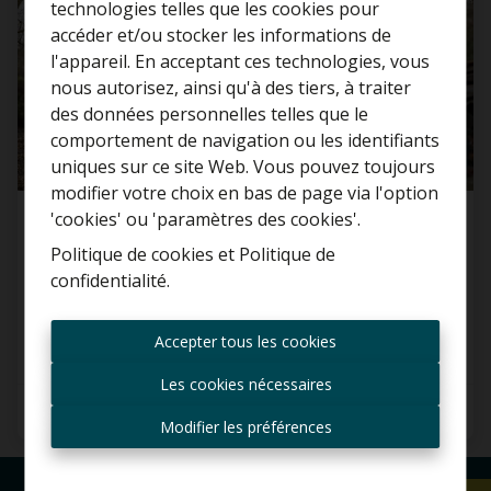
technologies telles que les cookies pour
accéder et/ou stocker les informations de
l'appareil. En acceptant ces technologies, vous
nous autorisez, ainsi qu'à des tiers, à traiter
Curieux de connaître la
des données personnelles telles que le
valeur de votre maison ?
comportement de navigation ou les identifiants
uniques sur ce site Web. Vous pouvez toujours
Estimation gratuite
modifier votre choix en bas de page via l'option
'cookies' ou 'paramètres des cookies'.
Maison
Politique de cookies
et
Politique de
confidentialité
.
9200 Sint-Gillis-Bij-Dendermonde
Toujours être le premier
informé des nouvelles
Accepter tous les cookies
offres ?
Les cookies nécessaires
Recevoir les offres par e-
2
1
111 m²
mail
Modifier les préférences