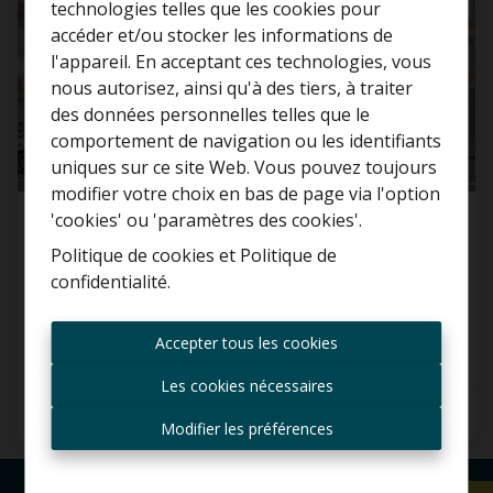
technologies telles que les cookies pour
accéder et/ou stocker les informations de
l'appareil. En acceptant ces technologies, vous
nous autorisez, ainsi qu'à des tiers, à traiter
Curieux de connaître la
des données personnelles telles que le
valeur de votre maison ?
comportement de navigation ou les identifiants
uniques sur ce site Web. Vous pouvez toujours
Estimation gratuite
modifier votre choix en bas de page via l'option
'cookies' ou 'paramètres des cookies'.
Propriété de rendement avec 3 appartements
et un grand poten
...
Politique de cookies
et
Politique de
confidentialité
.
1083 Ganshoren
Toujours être le premier
informé des nouvelles
Accepter tous les cookies
offres ?
Les cookies nécessaires
Recevoir les offres par e-
4
3
165 m²
mail
Modifier les préférences