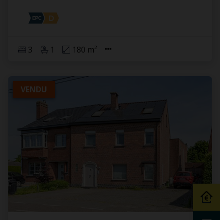
3
1
180 m²
VENDU