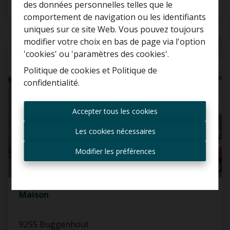
Curieux de connaître la
des données personnelles telles que le
3
1
95 m²
valeur de votre maison ?
comportement de navigation ou les identifiants
uniques sur ce site Web. Vous pouvez toujours
Estimation gratuite
modifier votre choix en bas de page via l'option
VENDU
'cookies' ou 'paramètres des cookies'.
Politique de cookies
et
Politique de
confidentialité
.
Toujours être le premier
informé des nouvelles
Accepter tous les cookies
offres ?
Les cookies nécessaires
Recevoir les offres par e-
mail
Modifier les préférences
Maison
9255 Buggenhout