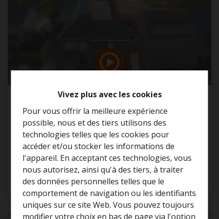
Vivez plus avec les cookies
Maison
Pour vous offrir la meilleure expérience
possible, nous et des tiers utilisons des
2870 Breendonk
technologies telles que les cookies pour
accéder et/ou stocker les informations de
l'appareil. En acceptant ces technologies, vous
nous autorisez, ainsi qu'à des tiers, à traiter
Curieux de connaître la
des données personnelles telles que le
3
1
246 m²
valeur de votre maison ?
comportement de navigation ou les identifiants
uniques sur ce site Web. Vous pouvez toujours
Estimation gratuite
modifier votre choix en bas de page via l'option