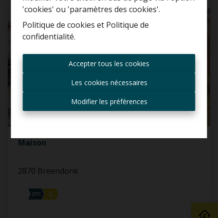
LOUÉ
'cookies' ou 'paramètres des cookies'.
Politique de cookies
et
Politique de
confidentialité
.
Toujours être le premier
informé des nouvelles
Accepter tous les cookies
offres ?
Les cookies nécessaires
Recevoir les offres par e-
mail
Modifier les préférences
Maison
2870 Breendonk