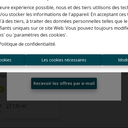
DANS UNE SEMAINE
leure expérience possible, nous et des tiers utilisons des tec
/ou stocker les informations de l'appareil. En acceptant ces
Curieux de connaître la valeur de votre
u'à des tiers, à traiter des données personnelles telles que
maison ?
ifiants uniques sur ce site Web. Vous pouvez toujours modifi
es' ou 'paramètres des cookies'.
Estimation gratuite
Politique de confidentialité
.
n
ookies
Les cookies nécessaires
Modif
Toujours être le premier informé des
nouvelles offres ?
mst
Recevoir les offres par e-mail
1
135 m²
²