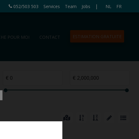
|
052/503 503
Services
Team
Jobs
NL
FR
ESTIMATION GRATUITE
CHE POUR MOI
CONTACT