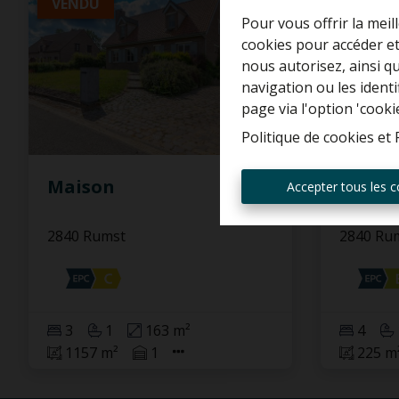
VENDU
VENDU 
Pour vous offrir la meil
cookies pour accéder et
nous autorisez, ainsi q
navigation ou les ident
page via l'option 'cooki
Politique de cookies
et
Maison
Maiso
Accepter tous les c
2840 Rumst
2840 Ru
3
1
163 m²
4
1157 m²
1
225 m