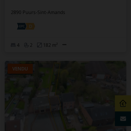
2890 Puurs-Sint-Amands
4
2
182 m²
VENDU