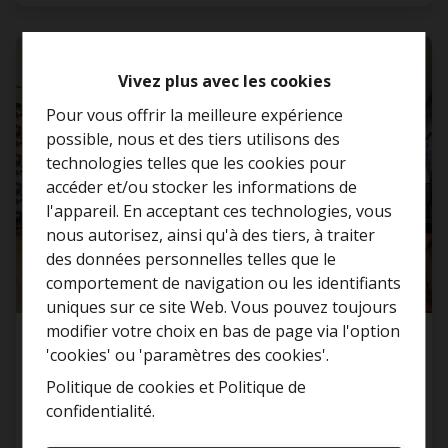
VENDU
Vivez plus avec les cookies
Pour vous offrir la meilleure expérience
possible, nous et des tiers utilisons des
technologies telles que les cookies pour
accéder et/ou stocker les informations de
l'appareil. En acceptant ces technologies, vous
nous autorisez, ainsi qu'à des tiers, à traiter
Curieux de connaître la
des données personnelles telles que le
valeur de votre maison ?
comportement de navigation ou les identifiants
uniques sur ce site Web. Vous pouvez toujours
Estimation gratuite
modifier votre choix en bas de page via l'option
Maison
'cookies' ou 'paramètres des cookies'.
Politique de cookies
et
Politique de
2870 Puurs-Sint-Amands
confidentialité
.
Toujours être le premier