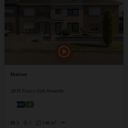
Maison
2870 Puurs-Sint-Amands
3
1
148 m²