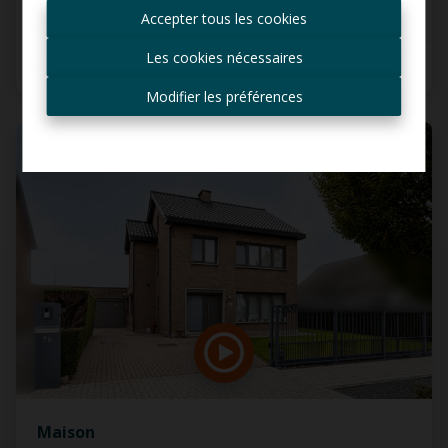
informé des nouvelles
Accepter tous les cookies
offres ?
Les cookies nécessaires
3
1
165 m²
Recevoir les offres par e-
mail
Modifier les préférences
VENDU
Maison