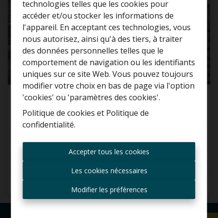
technologies telles que les cookies pour
accéder et/ou stocker les informations de
l'appareil. En acceptant ces technologies, vous
nous autorisez, ainsi qu'à des tiers, à traiter
Curieux de connaître la
des données personnelles telles que le
valeur de votre maison ?
comportement de navigation ou les identifiants
uniques sur ce site Web. Vous pouvez toujours
Estimation gratuite
modifier votre choix en bas de page via l'option
'cookies' ou 'paramètres des cookies'.
Bureaux
Politique de cookies
et
Politique de
confidentialité
.
9140 Temse
Toujours être le premier
informé des nouvelles
Accepter tous les cookies
offres ?
Les cookies nécessaires
Recevoir les offres par e-
271 m²
mail
Modifier les préférences