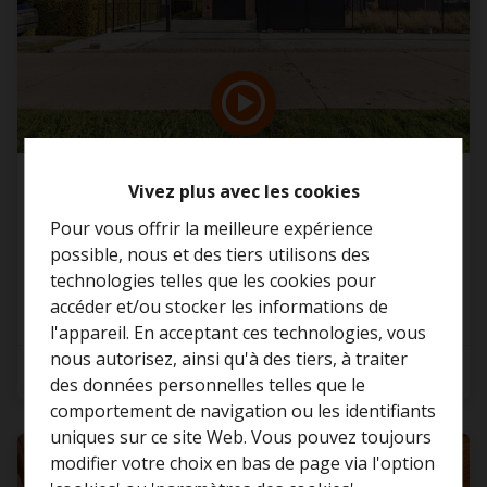
Maison
Vivez plus avec les cookies
Pour vous offrir la meilleure expérience
2811 Leest
possible, nous et des tiers utilisons des
technologies telles que les cookies pour
accéder et/ou stocker les informations de
l'appareil. En acceptant ces technologies, vous
nous autorisez, ainsi qu'à des tiers, à traiter
5
1
1
Curieux de connaître la
des données personnelles telles que le
valeur de votre maison ?
comportement de navigation ou les identifiants
uniques sur ce site Web. Vous pouvez toujours
Estimation gratuite
VENDU
modifier votre choix en bas de page via l'option