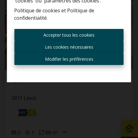
'cookies' ou 'paramètres des cookies'.
Politique de cookies
et
Politique de
confidentialité
.
Toujours être le premier
informé des nouvelles
Accepter tous les cookies
offres ?
Les cookies nécessaires
Recevoir les offres par e-
mail
Modifier les préférences
Appartement
2811 Leest
2
1
88 m²