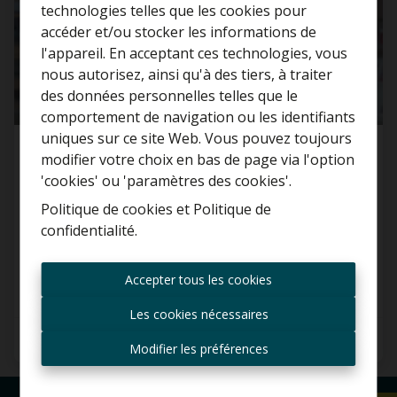
technologies telles que les cookies pour
accéder et/ou stocker les informations de
l'appareil. En acceptant ces technologies, vous
nous autorisez, ainsi qu'à des tiers, à traiter
Curieux de connaître la
des données personnelles telles que le
valeur de votre maison ?
comportement de navigation ou les identifiants
uniques sur ce site Web. Vous pouvez toujours
Maison prête à l'emploi avec 6 chambres, 2
Estimation gratuite
modifier votre choix en bas de page via l'option
salles de bains e
...
'cookies' ou 'paramètres des cookies'.
1081 Koekelberg
Politique de cookies
et
Politique de
confidentialité
.
Toujours être le premier
informé des nouvelles
Accepter tous les cookies
offres ?
Les cookies nécessaires
Recevoir les offres par e-
6
2
245 m²
mail
Modifier les préférences