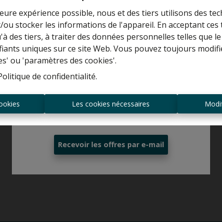
leure expérience possible, nous et des tiers utilisons des tec
/ou stocker les informations de l'appareil. En acceptant ces
Curieux de connaître la valeur de votre
u'à des tiers, à traiter des données personnelles telles que
maison ?
ifiants uniques sur ce site Web. Vous pouvez toujours modifi
es' ou 'paramètres des cookies'.
Estimation gratuite
Politique de confidentialité
.
ookies
Les cookies nécessaires
Modif
Toujours être le premier informé des
nouvelles offres ?
Recevoir les offres par e-mail