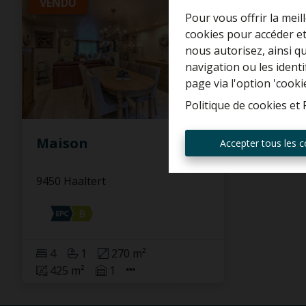
VENDU
Pour vous offrir la meil
cookies pour accéder et
nous autorisez, ainsi q
navigation ou les ident
page via l'option 'cooki
Politique de cookies
et
Maison
Accepter tous les c
9450 Haaltert
4
1
270 m²
425 m²
1