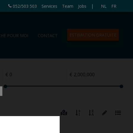
|
052/503 503
Services
Team
Jobs
NL
FR
ESTIMATION GRATUITE
CHE POUR MOI
CONTACT