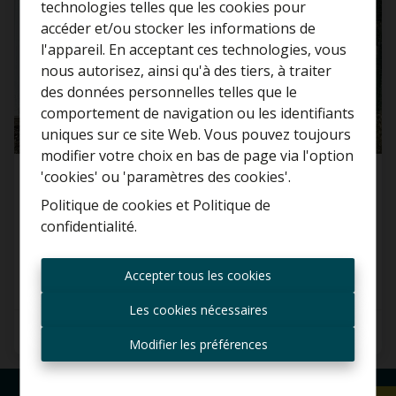
technologies telles que les cookies pour
accéder et/ou stocker les informations de
l'appareil. En acceptant ces technologies, vous
nous autorisez, ainsi qu'à des tiers, à traiter
Curieux de connaître la
des données personnelles telles que le
valeur de votre maison ?
comportement de navigation ou les identifiants
uniques sur ce site Web. Vous pouvez toujours
Estimation gratuite
modifier votre choix en bas de page via l'option
'cookies' ou 'paramètres des cookies'.
Parking/Boxe de garage
Politique de cookies
et
Politique de
confidentialité
.
2830 Willebroek
Toujours être le premier
informé des nouvelles
Accepter tous les cookies
offres ?
Les cookies nécessaires
Recevoir les offres par e-
27 m²
mail
Modifier les préférences