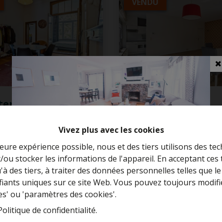
VENDU
tement
Appartement
Vivez plus avec les cookies
leure expérience possible, nous et des tiers utilisons des tec
ssel
1000 Brussel
/ou stocker les informations de l'appareil. En acceptant ces
Curieux de connaître la valeur de votre
u'à des tiers, à traiter des données personnelles telles que
maison ?
ifiants uniques sur ce site Web. Vous pouvez toujours modifi
es' ou 'paramètres des cookies'.
Estimation gratuite
1
82 m²
1
1
70 m²
Politique de confidentialité
.