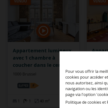
VENDU
VENDU
Appartement lumineux
Appar
avec 1 chambre à
coucher dans le centre
...
Pour vous offrir la meil
1000 Brussel
1020 Bru
cookies pour accéder et
nous autorisez, ainsi q
navigation ou les ident
page via l'option 'cooki
1
1
40 m²
1
Politique de cookies
et