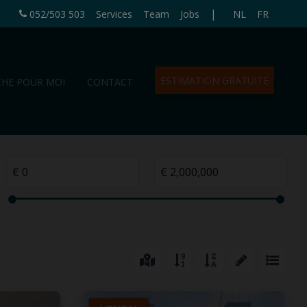
|
052/503 503
Services
Team
Jobs
NL
FR
ESTIMATION GRATUITE
CHE POUR MOI
CONTACT