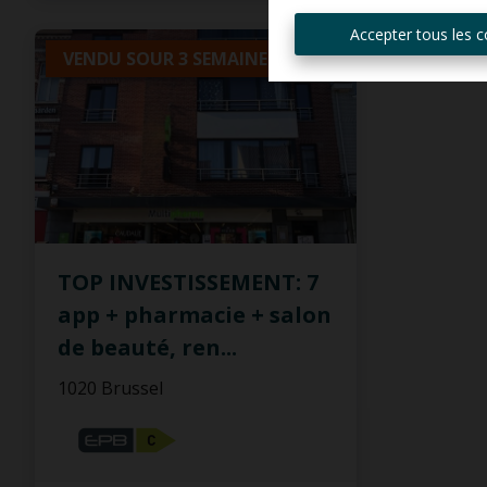
Accepter tous les c
VENDU SOUR 3 SEMAINES
TOP INVESTISSEMENT: 7
app + pharmacie + salon
de beauté, ren
...
1020 Brussel