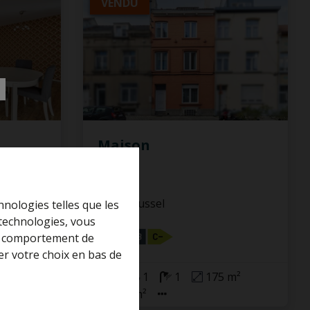
VENDU
Maison
1020 Brussel
hnologies telles que les
 technologies, vous
 le comportement de
er votre choix en bas de
5
1
1
175 m²
165 m²