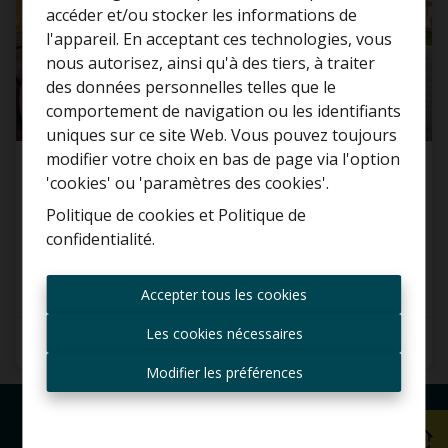
accéder et/ou stocker les informations de
l'appareil. En acceptant ces technologies, vous
nous autorisez, ainsi qu'à des tiers, à traiter
Curieux de connaître la
des données personnelles telles que le
valeur de votre maison ?
comportement de navigation ou les identifiants
uniques sur ce site Web. Vous pouvez toujours
Estimation gratuite
modifier votre choix en bas de page via l'option
Maison neuve habitable de suite avec 3
'cookies' ou 'paramètres des cookies'.
chambres à Baardegem!
Politique de cookies
et
Politique de
9308 Baardegem
confidentialité
.
Toujours être le premier
informé des nouvelles
Accepter tous les cookies
offres ?
Les cookies nécessaires
3
1
134 m²
Recevoir les offres par e-
mail
Modifier les préférences