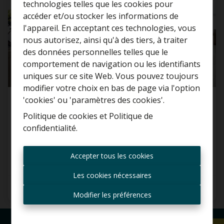
technologies telles que les cookies pour
accéder et/ou stocker les informations de
l'appareil. En acceptant ces technologies, vous
nous autorisez, ainsi qu'à des tiers, à traiter
Curieux de connaître la
des données personnelles telles que le
valeur de votre maison ?
comportement de navigation ou les identifiants
uniques sur ce site Web. Vous pouvez toujours
Estimation gratuite
modifier votre choix en bas de page via l'option
'cookies' ou 'paramètres des cookies'.
Appartement
Politique de cookies
et
Politique de
confidentialité
.
2610 Wilrijk
Toujours être le premier
informé des nouvelles
Accepter tous les cookies
offres ?
Les cookies nécessaires
Recevoir les offres par e-
2
1
85 m²
mail
Modifier les préférences