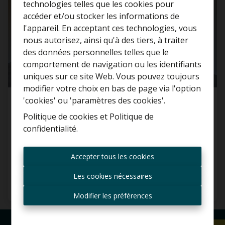
technologies telles que les cookies pour
accéder et/ou stocker les informations de
l'appareil. En acceptant ces technologies, vous
nous autorisez, ainsi qu'à des tiers, à traiter
Curieux de connaître la
des données personnelles telles que le
valeur de votre maison ?
comportement de navigation ou les identifiants
uniques sur ce site Web. Vous pouvez toujours
Estimation gratuite
modifier votre choix en bas de page via l'option
'cookies' ou 'paramètres des cookies'.
Appartement
Politique de cookies
et
Politique de
confidentialité
.
1851 Humbeek
Toujours être le premier
informé des nouvelles
Accepter tous les cookies
offres ?
Les cookies nécessaires
Recevoir les offres par e-
2
1
80 m²
mail
Modifier les préférences