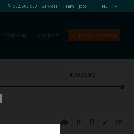
|
052/503 503
Services
Team
Jobs
NL
FR
ESTIMATION GRATUITE
CHE POUR MOI
CONTACT