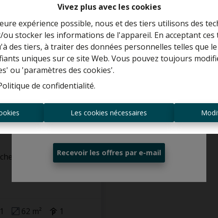
Vivez plus avec les cookies
leure expérience possible, nous et des tiers utilisons des tec
/ou stocker les informations de l'appareil. En acceptant ces
Curieux de connaître la valeur de votre
u'à des tiers, à traiter des données personnelles telles que
maison ?
ifiants uniques sur ce site Web. Vous pouvez toujours modifi
es' ou 'paramètres des cookies'.
Estimation gratuite
Politique de confidentialité
.
ookies
Les cookies nécessaires
Modif
Toujours être le premier informé des
tement
nouvelles offres ?
Recevoir les offres par e-mail
rchem
1
62 m²
1