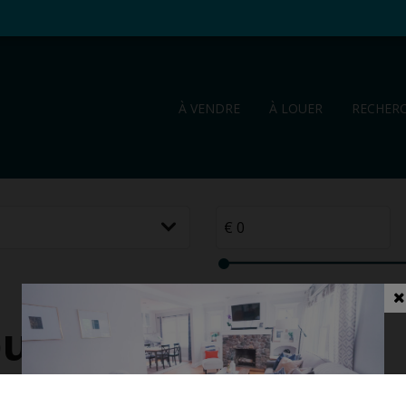
À VENDRE
À LOUER
RECHER
uer à