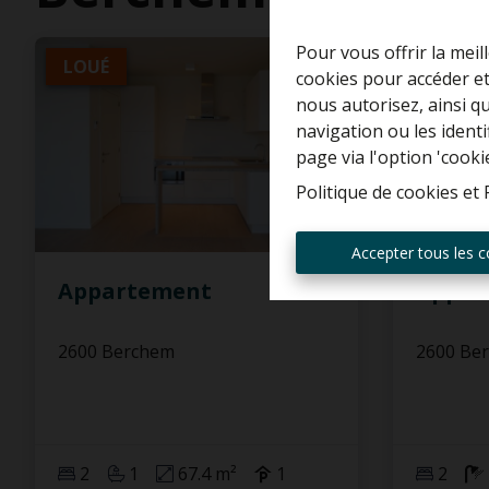
Pour vous offrir la meil
LOUÉ
LOUÉ
cookies pour accéder et
nous autorisez, ainsi q
navigation ou les ident
page via l'option 'cooki
Politique de cookies
et
Accepter tous les c
Appartement
Appar
2600 Berchem
2600 Be
2
1
67.4 m²
1
2