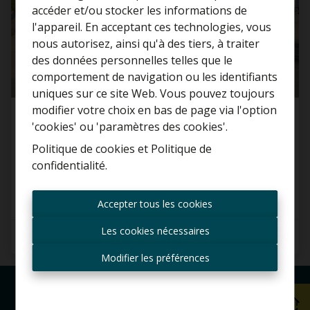
accéder et/ou stocker les informations de
l'appareil. En acceptant ces technologies, vous
nous autorisez, ainsi qu'à des tiers, à traiter
Curieux de connaître la
des données personnelles telles que le
valeur de votre maison ?
comportement de navigation ou les identifiants
uniques sur ce site Web. Vous pouvez toujours
Estimation gratuite
modifier votre choix en bas de page via l'option
Maison
'cookies' ou 'paramètres des cookies'.
Politique de cookies
et
Politique de
2630 Aartselaar
confidentialité
.
Toujours être le premier
informé des nouvelles
Accepter tous les cookies
offres ?
Les cookies nécessaires
3
1
145 m²
Recevoir les offres par e-
mail
Modifier les préférences