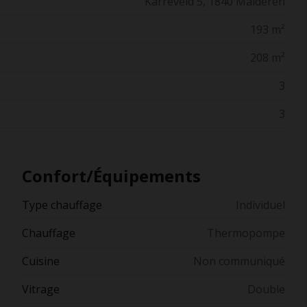
Karreveld 5, 1840 Malderen
193 m²
208 m²
3
3
Confort/Équipements
Type chauffage
Individuel
Chauffage
Thermopompe
Cuisine
Non communiqué
Vitrage
Double