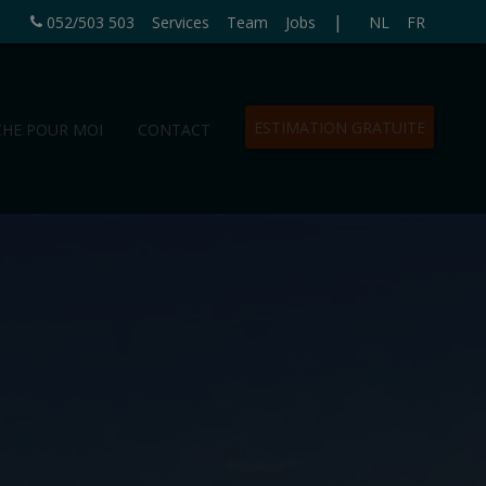
|
052/503 503
Services
Team
Jobs
NL
FR
ESTIMATION GRATUITE
CHE POUR MOI
CONTACT