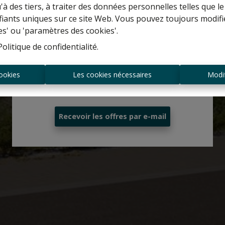
u'à des tiers, à traiter des données personnelles telles que
maison ?
ifiants uniques sur ce site Web. Vous pouvez toujours modifi
es' ou 'paramètres des cookies'.
Estimation gratuite
Politique de confidentialité
.
ookies
Les cookies nécessaires
Modif
Toujours être le premier informé des
nouvelles offres ?
Recevoir les offres par e-mail