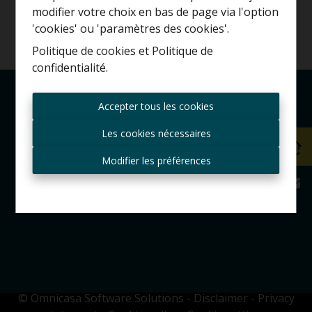
Estimation gratuite
modifier votre choix en bas de page via l'option
'cookies' ou 'paramètres des cookies'.
Politique de cookies
et
Politique de
confidentialité
.
Toujours être le premier
informé des nouvelles
Accepter tous les cookies
offres ?
Les cookies nécessaires
Recevoir les offres par e-
mail
Modifier les préférences
© Omnicasa Software Solutions
-
Disclaimer
-
Privacy