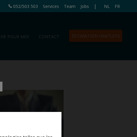
|
052/503 503
Services
Team
Jobs
NL
FR
ESTIMATION GRATUITE
CHE POUR MOI
CONTACT