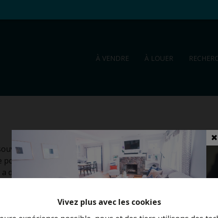
À VENDRE
À LOUER
RECHER
uvent: pourquoi avez-vous toujours de si
e portefeuille? La réponse est simple et
 a du caractère, il suffit de le montrer pour que
Vivez plus avec les cookies
que de l'immobilier. Cette philosophie est le
otivée grâce à laquelle nous établissons des