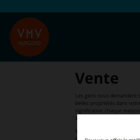
Vente
Les gens nous demandent so
belles propriétés dans votr
significative: chaque maison
les gens puissent le voir.
VMV REAL ESTATE c'est plus 
stimulant de notre équipe m