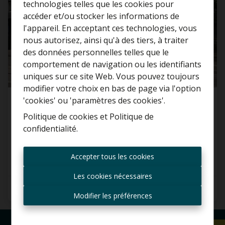
technologies telles que les cookies pour
accéder et/ou stocker les informations de
l'appareil. En acceptant ces technologies, vous
nous autorisez, ainsi qu'à des tiers, à traiter
Curieux de connaître la
des données personnelles telles que le
valeur de votre maison ?
comportement de navigation ou les identifiants
uniques sur ce site Web. Vous pouvez toujours
Estimation gratuite
modifier votre choix en bas de page via l'option
'cookies' ou 'paramètres des cookies'.
Commerce
Politique de cookies
et
Politique de
confidentialité
.
2060 Antwerpen
Toujours être le premier
informé des nouvelles
Accepter tous les cookies
offres ?
Les cookies nécessaires
Recevoir les offres par e-
mail
Modifier les préférences