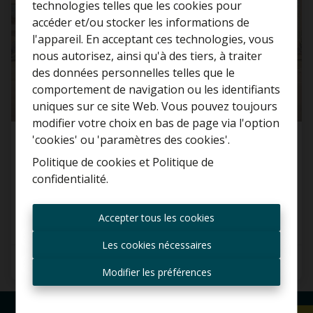
technologies telles que les cookies pour
accéder et/ou stocker les informations de
l'appareil. En acceptant ces technologies, vous
nous autorisez, ainsi qu'à des tiers, à traiter
Curieux de connaître la
des données personnelles telles que le
valeur de votre maison ?
comportement de navigation ou les identifiants
uniques sur ce site Web. Vous pouvez toujours
Estimation gratuite
modifier votre choix en bas de page via l'option
'cookies' ou 'paramètres des cookies'.
Retour de la propriété
Politique de cookies
et
Politique de
confidentialité
.
Singel 70, 1853 Grimbergen
Toujours être le premier
informé des nouvelles
€ 1.075.000
Accepter tous les cookies
offres ?
Les cookies nécessaires
Recevoir les offres par e-
6
4
455 m²
mail
Modifier les préférences