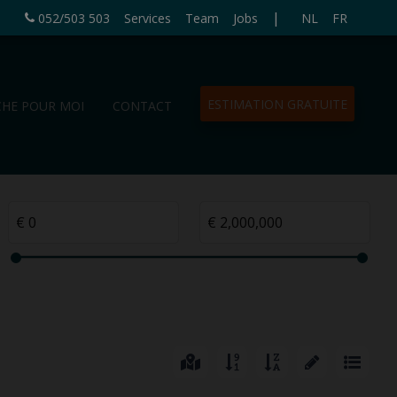
|
052/503 503
Services
Team
Jobs
NL
FR
ESTIMATION GRATUITE
CHE POUR MOI
CONTACT