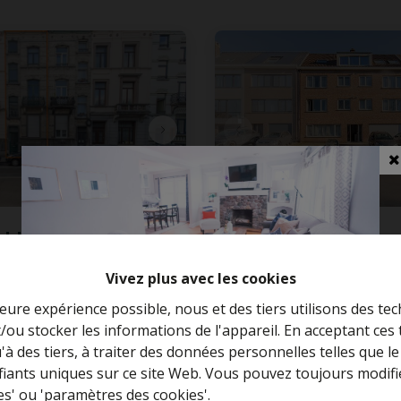
ble de rapport de
Retour de la prop
és avec jardin à
Vivez plus avec les cookies
n!
leure expérience possible, nous et des tiers utilisons des tec
I-straat 24, 1020 Laken
Singel 70, 1853 Grimber
/ou stocker les informations de l'appareil. En acceptant ces
Curieux de connaître la valeur de votre
u'à des tiers, à traiter des données personnelles telles que
maison ?
000
€ 1.075.000
ifiants uniques sur ce site Web. Vous pouvez toujours modifi
es' ou 'paramètres des cookies'.
Estimation gratuite