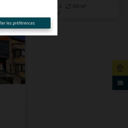
4
3
165 m²
153 m²
ier les préférences
ES