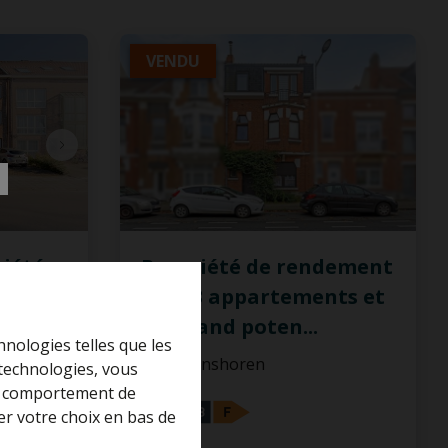
VENDU
riété
Propriété de rendement
avec 3 appartements et
un grand poten
...
hnologies telles que les
gen
1083 Ganshoren
 technologies, vous
 le comportement de
er votre choix en bas de