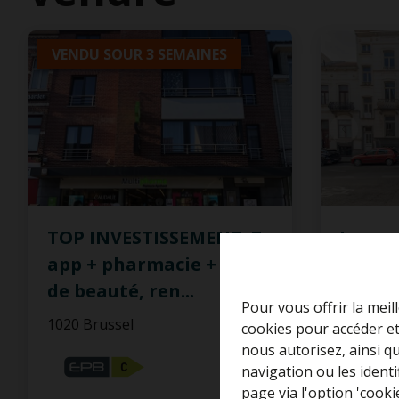
VENDU SOUR 3 SEMAINES
TOP INVESTISSEMENT: 7
Immeu
app + pharmacie + salon
4 unit
de beauté, ren
...
Laeke
Pour vous offrir la meil
1020 Brussel
Leopold 
cookies pour accéder et
nous autorisez, ainsi q
€ 525.
navigation ou les ident
page via l'option 'cooki