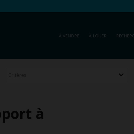
À VENDRE
À LOUER
RECHER
port à