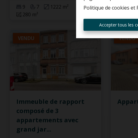
9
7
1222 m²
4
Politique de cookies
et
280 m²
150 m
Accepter tous les c
VENDU
VENDU
Immeuble de rapport
Appar
composé de 3
appartements avec
grand jar
...