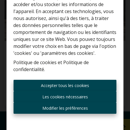
accéder et/ou stocker les informations de
l'appareil. En acceptant ces technologies, vous
nous autorisez, ainsi qu'à des tiers, à traiter
Curieux de connaître la
des données personnelles telles que le
valeur de votre maison ?
comportement de navigation ou les identifiants
uniques sur ce site Web. Vous pouvez toujours
Estimation gratuite
modifier votre choix en bas de page via l'option
Commerce
'cookies' ou 'paramètres des cookies'.
Politique de cookies
et
Politique de
2060 Antwerpen
confidentialité
.
Toujours être le premier
informé des nouvelles
Accepter tous les cookies
offres ?
Les cookies nécessaires
Recevoir les offres par e-
mail
Modifier les préférences