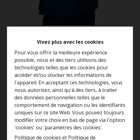
Demande d'informations
Vivez plus avec les cookies
4
1
213 m²
Pour vous offrir la meilleure expérience
possible, nous et des tiers utilisons des
technologies telles que les cookies pour
accéder et/ou stocker les informations de
l'appareil. En acceptant ces technologies, vous
Général
nous autorisez, ainsi qu'à des tiers, à traiter
Curieux de connaître la
des données personnelles telles que le
Adresse
valeur de votre maison ?
comportement de navigation ou les identifiants
Barbierstraat 61, 1861 Wolvertem
uniques sur ce site Web. Vous pouvez toujours
Estimation gratuite
modifier votre choix en bas de page via l'option
Superficie terrain
'cookies' ou 'paramètres des cookies'.
689 m²
Politique de cookies
et
Politique de