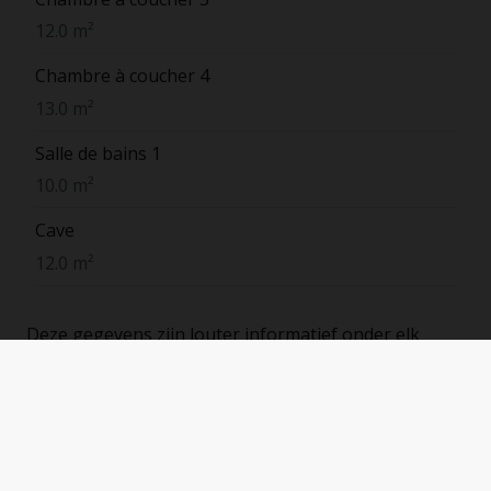
12.0 m²
Chambre à coucher 4
13.0 m²
Salle de bains 1
10.0 m²
Cave
12.0 m²
Deze gegevens zijn louter informatief onder elk
voorbehoud en voor zover het vastgoed
ondertussen niet verkocht of verhuurd is
Énergie